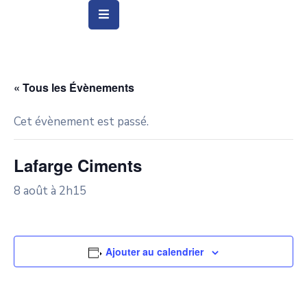
Vie
Municipale
« Tous les Évènements
Ville
Cet évènement est passé.
Vie
Quotidienne
Lafarge Ciments
Social
8 août à 2h15
&
Education
Arts
Ajouter au calendrier
&
Culture