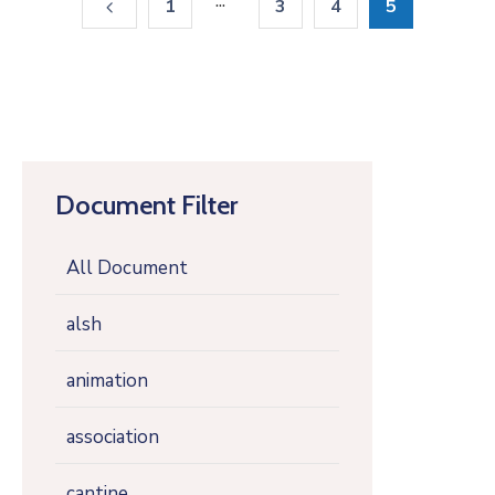
...
1
3
4
5
Document Filter
All Document
alsh
animation
association
cantine