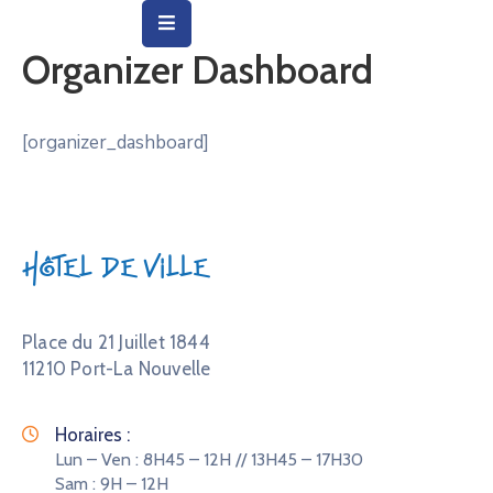
Organizer Dashboard
Vie
Municipale
[organizer_dashboard]
Ville
Vie
Quotidienne
Hôtel de Ville
Social
&
Place du 21 Juillet 1844
Education
11210 Port-La Nouvelle
Arts
&
Horaires :
Culture
Lun – Ven : 8H45 – 12H // 13H45 – 17H30
Sam : 9H – 12H