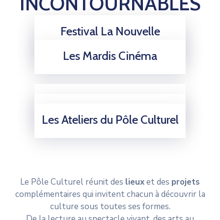
INCONTOURNABLES
Festival La Nouvelle
Nos Expositions
Photographie
Les Mardis Cinéma
Partir en Livre
Les Cafés littéraires
Les Ateliers du Pôle Culturel
Le Pôle Culturel réunit des
lieux
et des
projets
complémentaires qui invitent chacun à découvrir la
culture sous toutes ses formes.
De la lecture au spectacle vivant, des arts au