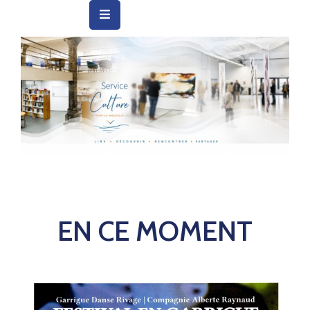
Vie
Municipale
Ville
Vie
Quotidienne
Social
&
Education
EN CE MOMENT
Arts
&
Culture