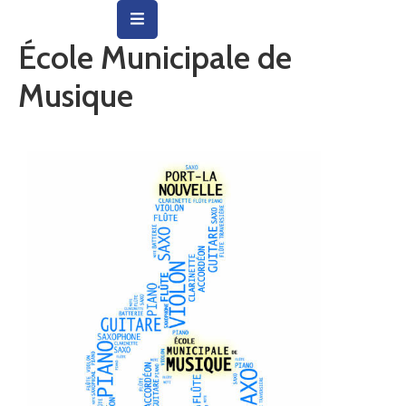
École Municipale de
Vie
Musique
Municipale
Ville
Vie
Quotidienne
Social
&
Education
Arts
&
Culture