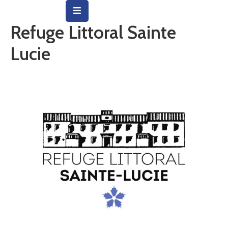
Refuge Littoral Sainte
Vie
Lucie
Municipale
Ville
Vie
Quotidienne
Social
&
Education
Arts
&
Culture