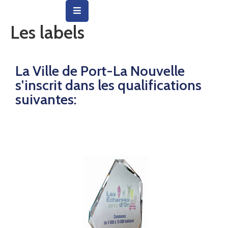
Les labels
Vie
Municipale
La Ville de Port-La Nouvelle
Ville
s'inscrit dans les qualifications
suivantes:
Vie
Quotidienne
Social
&
Education
Arts
&
Culture