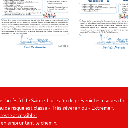
’accès à l’Île Sainte-Lucie afin de prévenir les risques d’inc
u de risque est classé « Très sévère » ou « Extrême ».
reste accessible :
île en empruntant le chemin.