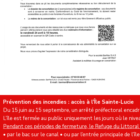
Prévention des incendies : accès à l’Île Sainte-Lucie
Du 15 juin au 15 septembre, un arrêté préfectoral encadre l
L’île est fermée au public uniquement les jours où le nivea
Pendant ces périodes de fermeture, l
e Refuge du Littoral 
• par le bac sur le canal • ou par l’entrée principale de l’