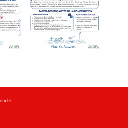
endie.