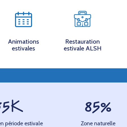
Animations
Restauration
estivales
estivale ALSH
35
K
85
%
n période estivale
Zone naturelle