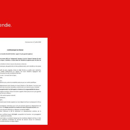
endie.