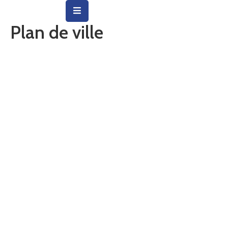
Plan de ville
Vie
Municipale
Ville
Vie
Quotidienne
Social
&
Education
Arts
&
Culture