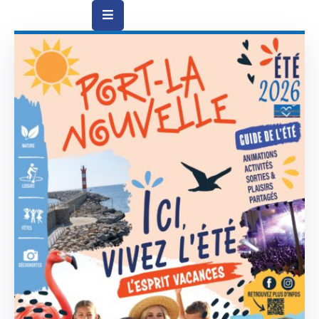
Vie
Municipale
Ville
Vie
Quotidienne
Social
&
Education
Arts
&
Culture