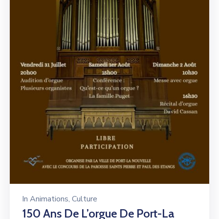
In
Animations
‚
Culture
150 Ans De L’orgue De Port-La