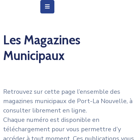
Vie
Municipale
Les Magazines
Ville
Municipaux
Vie
Quotidienne
Social
Retrouvez sur cette page l’ensemble des
&
Education
magazines municipaux de Port-La Nouvelle, à
consulter librement en ligne.
Arts
Chaque numéro est disponible en
&
téléchargement pour vous permettre d’y
Culture
accéder à tout moment. Ces publications vous