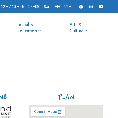
- 12H / 13H45 - 17H30 | Sam : 9H - 12H
Social &
Arts &
Education
Culture
ens
Plan