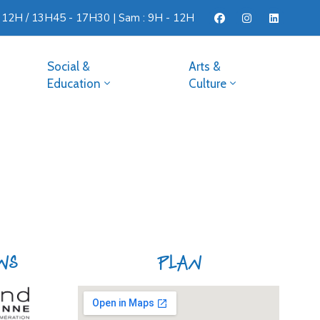
- 12H / 13H45 - 17H30 | Sam : 9H - 12H
Social &
Arts &
Education
Culture
ens
Plan