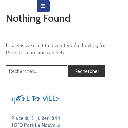
Nothing Found
Vie
Municipale
Ville
It seems we can’t find what you’re looking for.
Perhaps searching can help.
Vie
Quotidienne
Social
&
Education
Hôtel de Ville
Arts
&
Culture
Place du 21 Juillet 1844
11210 Port-La Nouvelle