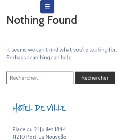
Nothing Found
Vie
Municipale
Ville
It seems we can’t find what you’re looking for.
Perhaps searching can help.
Vie
Quotidienne
Social
&
Education
Hôtel de Ville
Arts
&
Culture
Place du 21 Juillet 1844
11210 Port-La Nouvelle