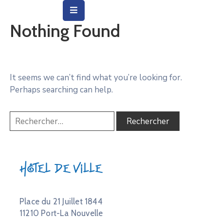
Nothing Found
Vie
Municipale
Ville
It seems we can’t find what you’re looking for.
Perhaps searching can help.
Vie
Quotidienne
Social
&
Education
Hôtel de Ville
Arts
&
Culture
Place du 21 Juillet 1844
11210 Port-La Nouvelle