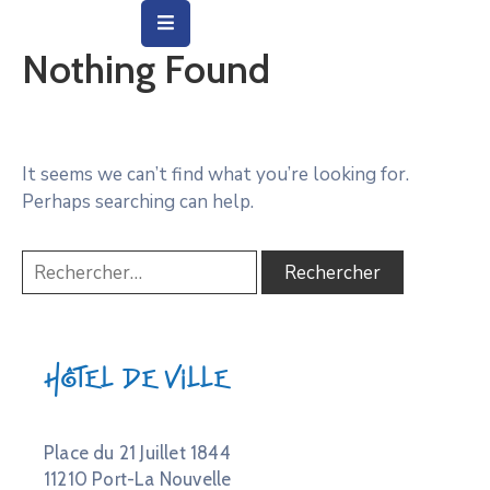
Nothing Found
Vie
Municipale
Ville
It seems we can’t find what you’re looking for.
Perhaps searching can help.
Vie
Quotidienne
Social
&
Education
Hôtel de Ville
Arts
&
Culture
Place du 21 Juillet 1844
11210 Port-La Nouvelle