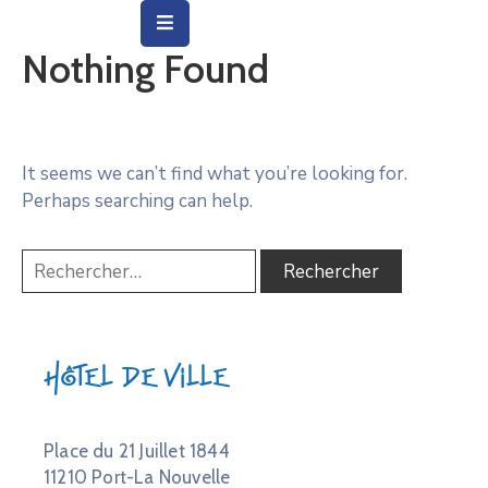
Nothing Found
Vie
Municipale
Ville
It seems we can’t find what you’re looking for.
Perhaps searching can help.
Vie
Quotidienne
Social
&
Education
Hôtel de Ville
Arts
&
Culture
Place du 21 Juillet 1844
11210 Port-La Nouvelle