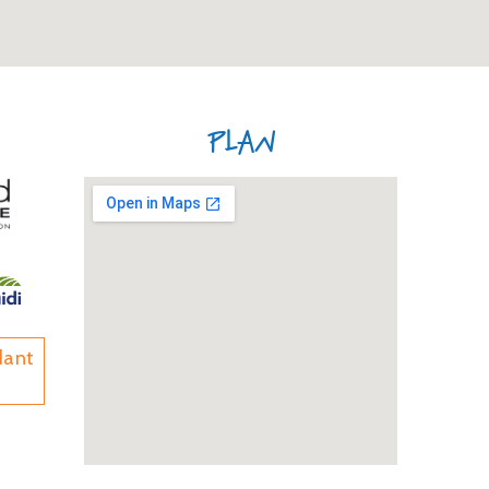
Plan
dant