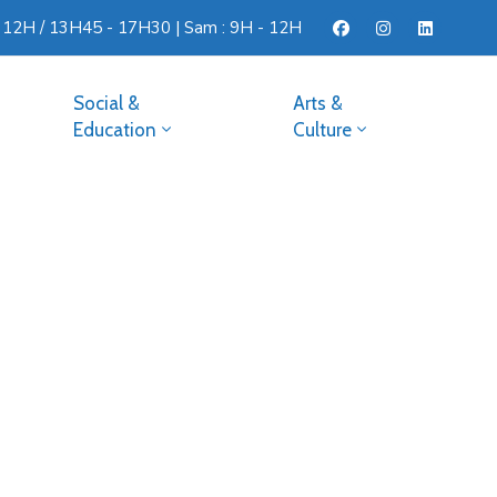
- 12H / 13H45 - 17H30 | Sam : 9H - 12H
Social &
Arts &
Education
Culture