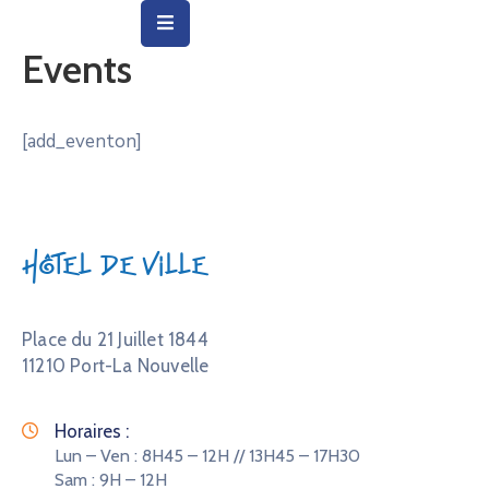
Events
Vie
Municipale
[add_eventon]
Ville
Vie
Quotidienne
Hôtel de Ville
Social
&
Place du 21 Juillet 1844
Education
11210 Port-La Nouvelle
Arts
&
Horaires :
Culture
Lun – Ven : 8H45 – 12H // 13H45 – 17H30
Sam : 9H – 12H