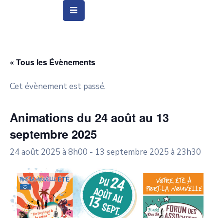
Vie
Municipale
« Tous les Évènements
Ville
Cet évènement est passé.
Vie
Quotidienne
Animations du 24 août au 13
septembre 2025
Social
&
24 août 2025 à 8h00
-
13 septembre 2025 à 23h30
Education
Arts
&
Culture