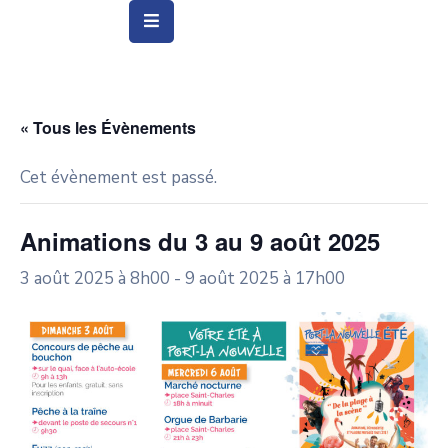
Vie
Municipale
« Tous les Évènements
Ville
Cet évènement est passé.
Vie
Quotidienne
Animations du 3 au 9 août 2025
Social
3 août 2025 à 8h00
-
9 août 2025 à 17h00
&
Education
Arts
&
Culture