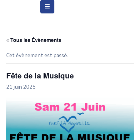
Vie
Municipale
« Tous les Évènements
Ville
Cet évènement est passé.
Vie
Quotidienne
Fête de la Musique
Social
21 juin 2025
&
Education
Arts
&
Culture