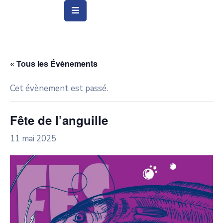
Vie
Municipale
« Tous les Évènements
Ville
Cet évènement est passé.
Vie
Quotidienne
Fête de l’anguille
Social
11 mai 2025
&
Education
Arts
&
Culture