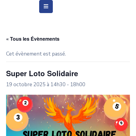
Vie
Municipale
« Tous les Évènements
Ville
Cet évènement est passé.
Vie
Quotidienne
Super Loto Solidaire
Social
19 octobre 2025 à 14h30
-
18h00
&
Education
Arts
&
Culture