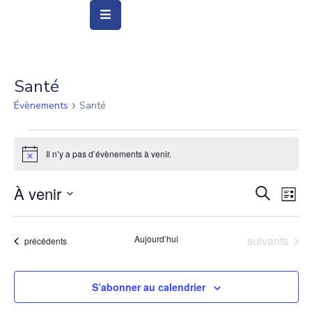
Vie
Municipale
Santé
Évènements
Santé
Ville
Vie
Il n’y a pas d’évènements à venir.
Quotidienne
Notice
Social
À venir
Recher
Nav
Recherche
Liste
&
de
Sélectionnez
et
Education
vue
une
naviga
Évènements
Aujourd’hui
suivants
Évènements
précédents
date.
Év
Arts
de
&
Culture
S’abonner au calendrier
vues