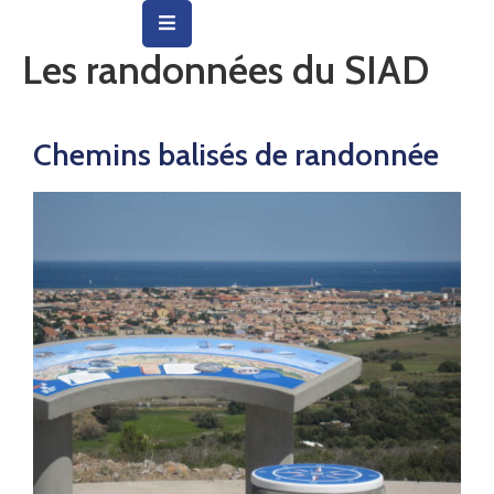
Les randonnées du SIAD
Vie
Municipale
Chemins balisés de randonnée
Ville
Vie
Quotidienne
Social
&
Education
Arts
&
Culture