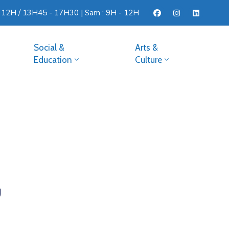
- 12H / 13H45 - 17H30 | Sam : 9H - 12H
Social &
Arts &
Education
Culture
U