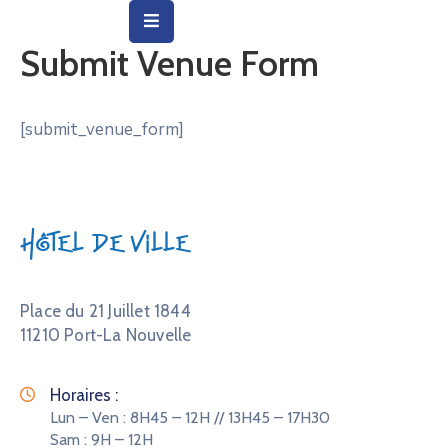
Submit Venue Form
Vie
Municipale
[submit_venue_form]
Ville
Vie
Quotidienne
Hôtel de Ville
Social
&
Place du 21 Juillet 1844
Education
11210 Port-La Nouvelle
Arts
&
Horaires :
Culture
Lun – Ven : 8H45 – 12H // 13H45 – 17H30
Sam : 9H – 12H