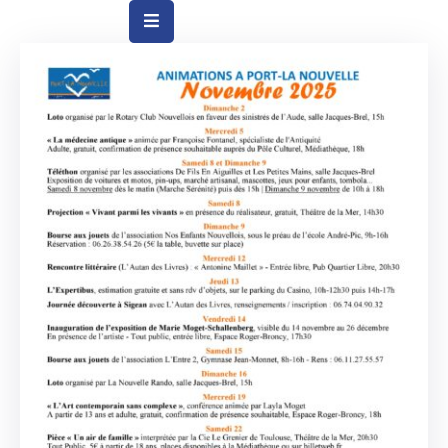
Vie
Municipale
Ville
Vie
Quotidienne
Social
&
Education
Arts
&
Culture