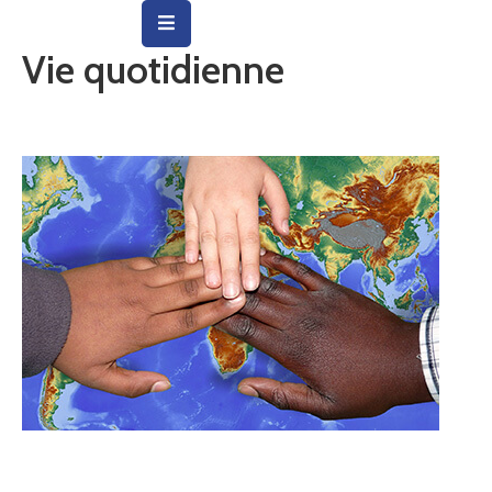
Vie quotidienne
Vie
Municipale
Ville
Vie
Quotidienne
Social
&
Education
Arts
&
Culture