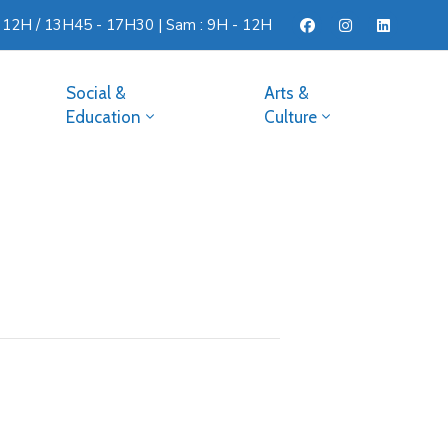
- 12H / 13H45 - 17H30 | Sam : 9H - 12H
Social &
Arts &
Education
Culture