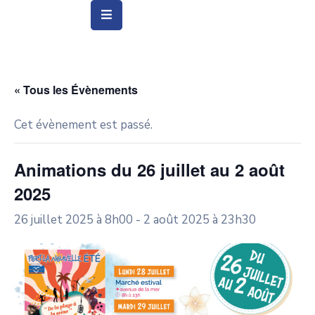
Vie
Municipale
« Tous les Évènements
Ville
Cet évènement est passé.
Vie
Quotidienne
Animations du 26 juillet au 2 août
2025
Social
&
26 juillet 2025 à 8h00
-
2 août 2025 à 23h30
Education
Arts
&
Culture