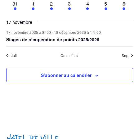
1
1
1
1
1
1
1
31
1
2
3
4
5
6
évènement
évènement
évènement
évènement
évènement
évènement
évènem
17 novembre
17 novembre 2025 à 8h00
-
18 décembre 2026 à 17h00
Stages de récupération de points 2025/2026
Juil
Ce mois-ci
Sep
S’abonner au calendrier
Hôtel de Ville