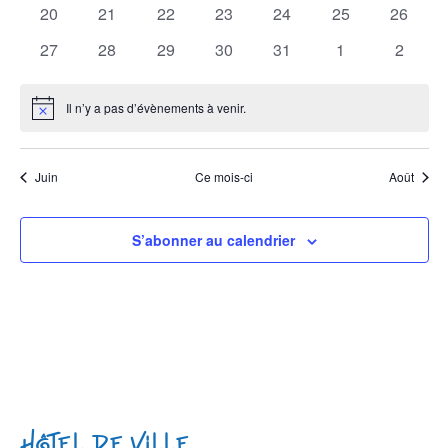
évènements
évènements
évènements
évènements
évènements
évènements
Évène
évènem
0
0
0
0
0
0
0
20
21
22
23
24
25
26
évènements
évènements
évènements
évènements
évènements
évènements
évènem
0
0
0
0
0
0
0
27
28
29
30
31
1
2
évènements
évènements
évènements
évènements
évènements
évènements
évènem
Il n’y a pas d’évènements à venir.
Notice
Juin
Ce mois-ci
Août
S’abonner au calendrier
Hôtel de Ville