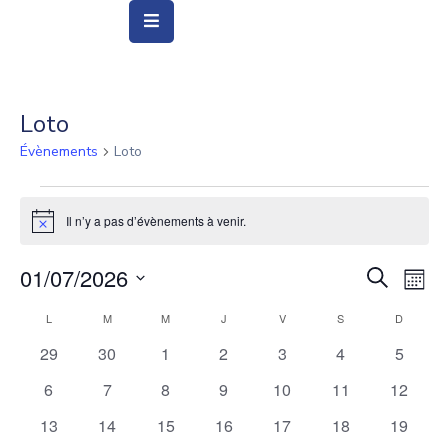
Vie
Municipale
Loto
Évènements
Loto
Ville
Vie
Il n’y a pas d’évènements à venir.
Quotidienne
Notice
Social
01/07/2026
Recher
Nav
Recherche
Mois
&
de
Sélectionnez
et
Education
Calendrier
L
M
M
J
V
S
D
vue
une
naviga
0
0
0
0
0
0
0
29
30
1
2
3
4
5
de
date.
Év
Arts
évènements
évènements
évènements
évènements
évènements
évènements
évènem
de
0
0
0
0
0
0
0
&
6
7
8
9
10
11
12
Évènements
évènements
évènements
évènements
évènements
évènements
évènements
évènem
Culture
vues
0
0
0
0
0
0
0
13
14
15
16
17
18
19