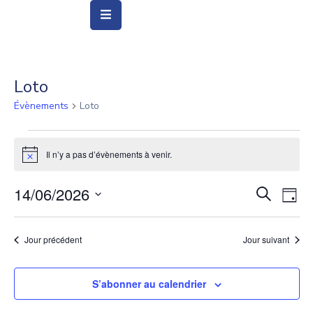
Vie
Municipale
Loto
Évènements
Loto
Ville
Vie
Il n’y a pas d’évènements à venir.
Quotidienne
Notice
Social
14/06/2026
Recher
Nav
Recherche
Jour
&
de
Sélectionnez
et
Education
vue
une
naviga
Jour précédent
Jour suivant
date.
Év
Arts
de
&
S’abonner au calendrier
Culture
vues