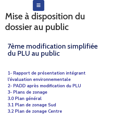
Mise à disposition du
Vie
dossier au public
Municipale
Ville
7ème modification simplifiée
Vie
du PLU au public
Quotidienne
Social
1- Rapport de présentation intégrant
&
l’évaluation environnementale
Education
2- PADD après modification du PLU
3- Plans de zonage
Arts
3.0 Plan général
&
3.1 Plan de zonage Sud
Culture
3.2 Plan de zonage Centre