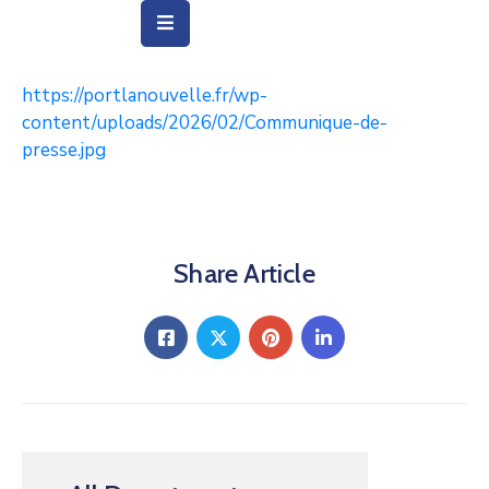
https://portlanouvelle.fr/wp-
Vie
content/uploads/2026/02/Communique-de-
Municipale
presse.jpg
Ville
Vie
Quotidienne
Share Article
Social
&
Education
Arts
&
Culture