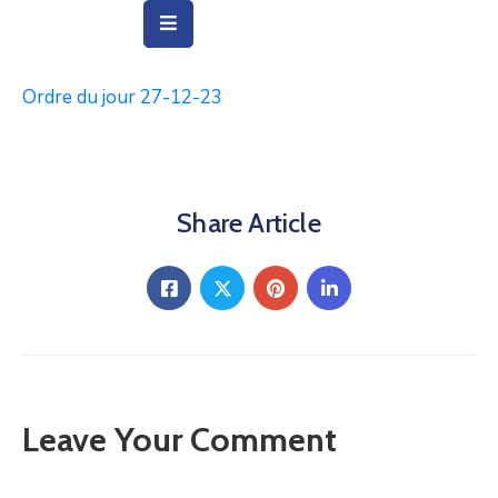
Ordre du jour 27-12-23
Vie
Municipale
Ville
Share Article
Vie
Quotidienne
Social
&
Education
Arts
Leave Your Comment
&
Culture