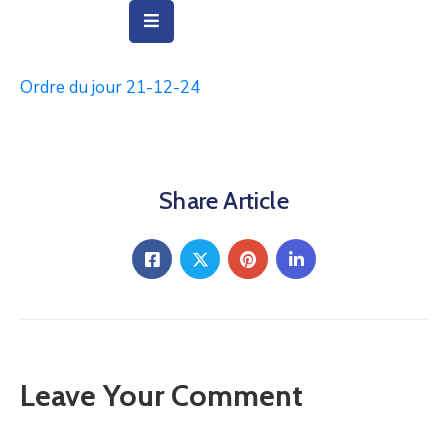
Ordre du jour 21-12-24
Vie
Municipale
Ville
Share Article
Vie
Quotidienne
Social
&
Education
Arts
Leave Your Comment
&
Culture