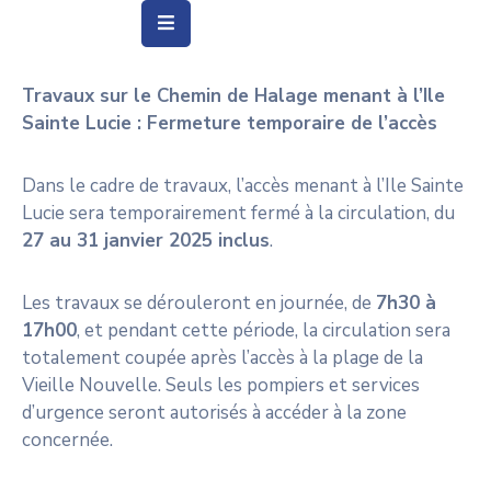
Travaux sur le Chemin de Halage menant à l’Ile
Vie
Sainte Lucie : Fermeture temporaire de l’accès
Municipale
Ville
Dans le cadre de travaux, l’accès menant à l’Ile Sainte
Lucie sera temporairement fermé à la circulation, du
Vie
27 au 31 janvier 2025 inclus
.
Quotidienne
Social
Les travaux se dérouleront en journée, de
7h30 à
&
17h00
, et pendant cette période, la circulation sera
Education
totalement coupée après l’accès à la plage de la
Vieille Nouvelle. Seuls les pompiers et services
Arts
d’urgence seront autorisés à accéder à la zone
&
concernée.
Culture