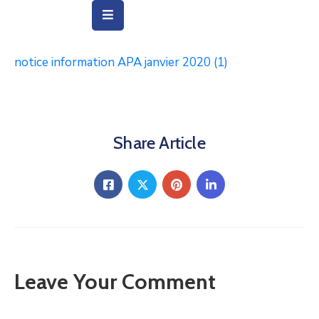
notice information APA janvier 2020 (1)
Vie
Municipale
Ville
Share Article
Vie
Quotidienne
Social
&
Education
Arts
Leave Your Comment
&
Culture